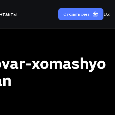
нтакты
UZ
Открыть счет
tovar-xomashyo
an