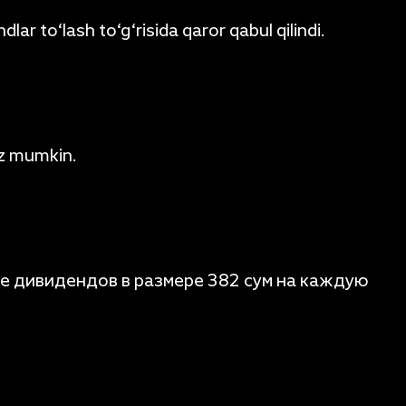
ar to‘lash to‘g‘risida qaror qabul qilindi.
iz mumkin.
е дивидендов в размере 382 сум на каждую