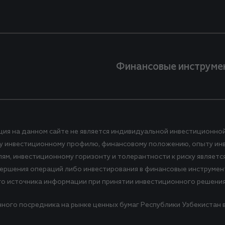
Финансовые инструме
ция на данном сайте не является индивидуальной инвестиционно
ему инвестиционному профилю, финансовому положению, опыту ин
, инвестиционному горизонту и толерантности к риску является з
вершения операций либо инвестирования в финансовые инструмент
го источника информации при принятии инвестиционного решения
нного посредника на рынке ценных бумаг Республики Узбекистан в