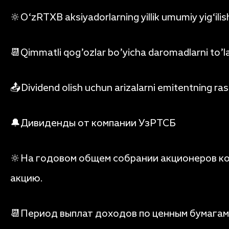
🔆O‘zRTXB aksiyadorlarning yillik umumiy yig‘ilish
📆Qimmatli qog’ozlar bo’yicha daromadlarni to’
📤Dividend olish uchun arizalarni emitentning ra
🔔Дивиденды от компании УзРТСБ
🔆На годовом общем собрании акционеров ко
акцию.
📆Период выплат доходов по ценным бумагам: 