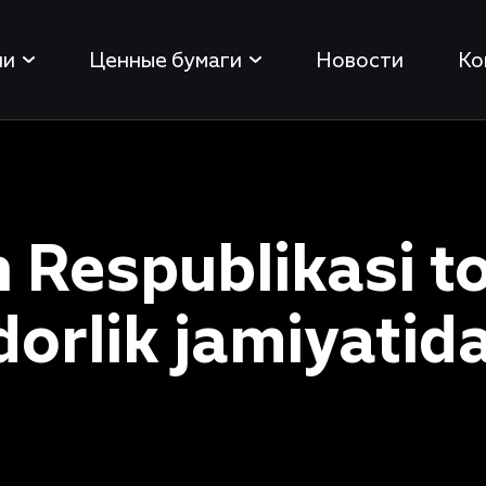
ии
Ценные бумаги
Новости
Ко
 Respublikasi 
dorlik jamiyatid