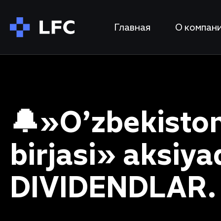
Главная
О компан
🔔»O’zbekiston
birjasi» aksiya
DIVIDENDLAR.