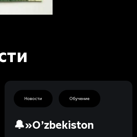
сти
Новости
Обучение
🔔»O’zbekiston