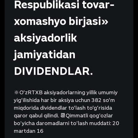
Respublikasi tovar-
xomashyo birjasi»
aksiyadorlik
jamiyatidan
DIVIDENDLAR.
🔆O‘zRTXB aksiyadorlarning yillik umumiy
yig‘ilishida har bir aksiya uchun 382 so‘m
miqdorida dividendlar to‘lash to‘g‘risida
qaror qabul qilindi. 📆Qimmatli qog’ozlar
bo’yicha daromadlarni to’lash muddati: 20
martdan 16