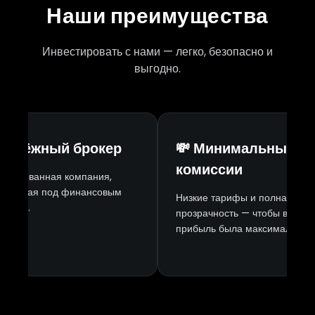
Наши преимущества
Инвестировать с нами — легко, безопасно и
выгодно.
 Надёжный брокер
💸 Минимальные
комиссии
ензированная компания,
отающая под финансовым
Низкие тарифы и полная
ролем.
прозрачность — чтобы ваша
прибыль была максимальной.