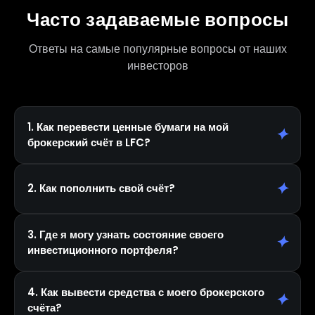
Часто задаваемые вопросы
Ответы на самые популярные вопросы от наших
инвесторов
1. Как перевести ценные бумаги на мой
✦
брокерский счёт в LFC?
— Чтобы перевести акции и облигации, свяжитесь
✦
2. Как пополнить свой счёт?
с нами по телефону. Наши специалисты
подготовят все необходимые документы и
— На данный момент вы можете пополнить счёт
3. Где я могу узнать состояние своего
бесплатно переведут ваши ценные бумаги на счёт
✦
инвестиционного портфеля?
через
Multicard
или
Uzum Bank
(раздел:
в LFC.
Платежи → Брокеры → Leader Finance Capital).
— В личном кабинете в разделе «0076
4. Как вывести средства с моего брокерского
✦
счёта?
Информация о состоянии счёта» вы можете