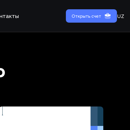
нтакты
UZ
Открыть счет
ю