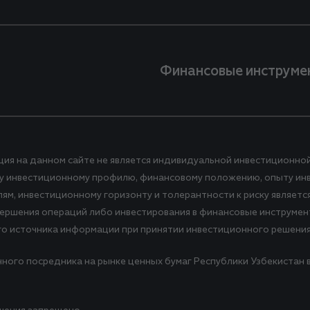
Финансовые инструме
ция на данном сайте не является индивидуальной инвестиционно
ему инвестиционному профилю, финансовому положению, опыту ин
, инвестиционному горизонту и толерантности к риску является з
вершения операций либо инвестирования в финансовые инструмент
го источника информации при принятии инвестиционного решения
нного посредника на рынке ценных бумаг Республики Узбекистан в