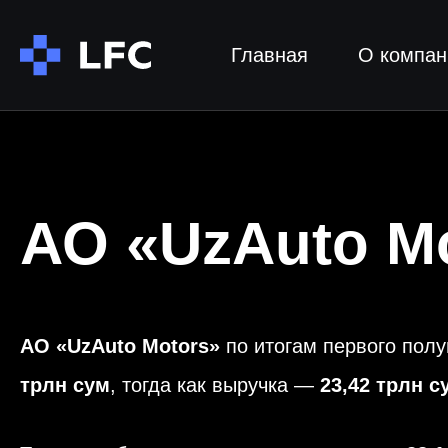
Главная
О компан
АО «UzAuto M
АО «UzAuto Motors»
по итогам первого полу
трлн сум
, тогда как выручка —
23,42 трлн с