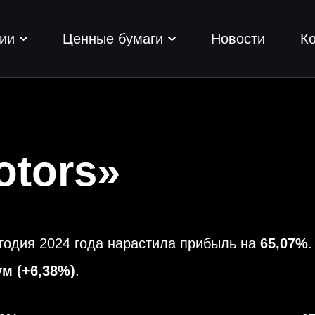
ии
Ценные бумаги
Новости
К
otors»
годия 2024 года нарастила прибыль на
65,07%
ум
(+6,38%)
.