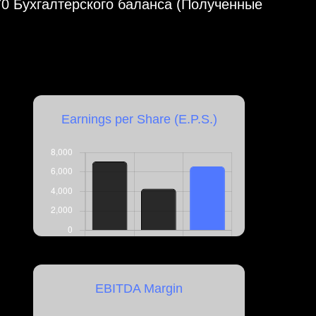
670 Бухгалтерского баланса (Полученные
Earnings per Share (E.P.S.)
EBITDA Margin