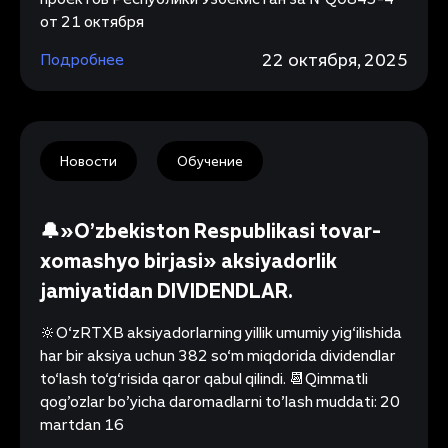
от 21 октября
22 октября, 2025
Подробнее
Новости
Обучение
🔔»O’zbekiston Respublikasi tovar-
xomashyo birjasi» aksiyadorlik
jamiyatidan DIVIDENDLAR.
🔆O‘zRTXB aksiyadorlarning yillik umumiy yig‘ilishida
har bir aksiya uchun 382 so‘m miqdorida dividendlar
to‘lash to‘g‘risida qaror qabul qilindi. 📆Qimmatli
qog’ozlar bo’yicha daromadlarni to’lash muddati: 20
martdan 16