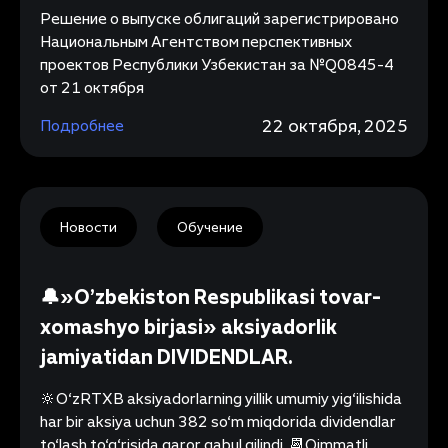
Решение о выпуске облигаций зарегистрировано
Национальным Агентством перспективных
проектов Республики Узбекистан за №Q0845-4
от 21 октября
22 октября, 2025
Подробнее
Новости
Обучение
🔔»O’zbekiston Respublikasi tovar-
xomashyo birjasi» aksiyadorlik
jamiyatidan DIVIDENDLAR.
🔆O‘zRTXB aksiyadorlarning yillik umumiy yig‘ilishida
har bir aksiya uchun 382 so‘m miqdorida dividendlar
to‘lash to‘g‘risida qaror qabul qilindi. 📆Qimmatli