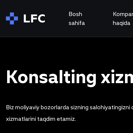
Bosh
Kompan
sahifa
haqida
Konsalting xiz
Biz moliyaviy bozorlarda sizning salohiyatingizni
xizmatlarini taqdim etamiz.