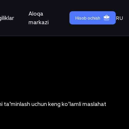
Aloqa
iliklar
RU
Hisob ochish
markazi
hni ta’minlash uchun keng ko’lamli maslahat