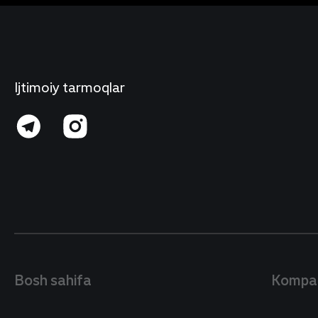
Ijtimoiy tarmoqlar
Bosh sahifa
Kompan