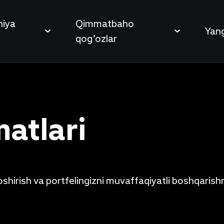
iya
Qimmatbaho
Yang
qog’ozlar
matlari
 oshirish va portfelingizni muvaffaqiyatli boshqaris