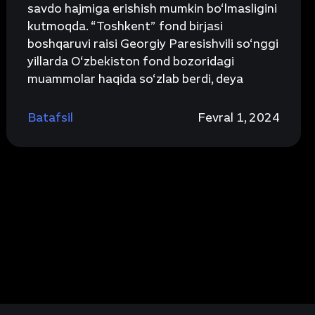
savdo hajmiga erishish mumkin bo‘lmasligini
kutmoqda. “Toshkent” fond birjasi
boshqaruvi raisi Georgiy Paresishvili so‘nggi
yillarda O‘zbekiston fond bozoridagi
muammolar haqida so‘zlab berdi, deya
Batafsil
Fevral 1, 2024