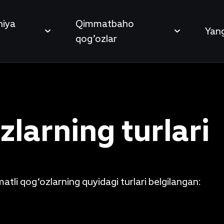
iya
Qimmatbaho
Yang
qog’ozlar
larning turlari
tli qog‘ozlarning quyidagi turlari belgilangan: