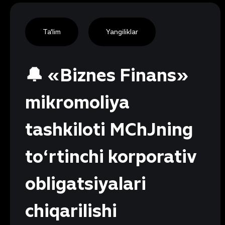
Ta'lim
Yangiliklar
🔔 «Biznes Finans»
mikromoliya
tashkiloti MChJning
to‘rtinchi korporativ
obligatsiyalari
chiqarilishi