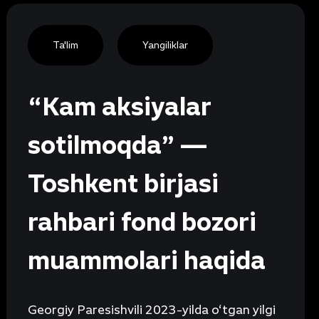
Ta'lim
Yangiliklar
“Kam aksiyalar
sotilmoqda” —
Toshkent birjasi
rahbari fond bozori
muammolari haqida
Georgiy Paresishvili 2023-yilda o‘tgan yilgi