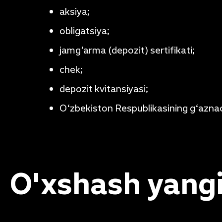
aksiya;
obligatsiya;
jamg’arma (depozit) sertifikati;
chek;
depozit kvitansiyasi;
O‘zbekiston Respublikasining g‘aznach
O'xshash yangi