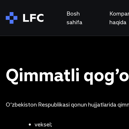
Bosh
Kompan
sahifa
haqida
Qimmatli qog’oz
O‘zbekiston Respublikasi qonun hujjatlarida qimma
veksel;