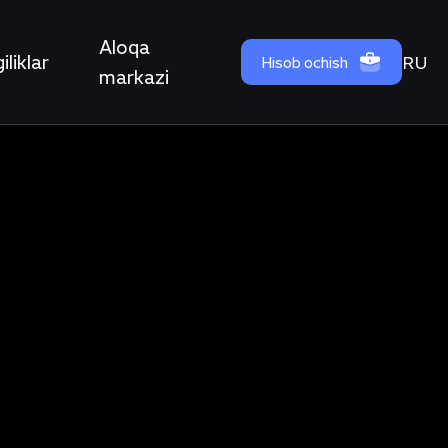
Aloqa
iliklar
RU
Hisob ochish
markazi