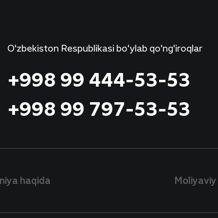
O'zbekiston Respublikasi bo'ylab qo'ng'iroqlar
+998 99 444-53-53
+998 99 797-53-53
iya haqida
Moliyaviy