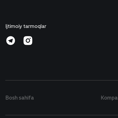
Ijtimoiy tarmoqlar
Bosh sahifa
Kompan