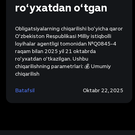
ro‘yxatdan o‘tgan
Obligatsiyalarning chiqarilishi bo‘yicha qaror
O‘zbekiston Respublikasi Milliy istiqbolli
loyihalar agentligi tomonidan №Q0845-4
raqam bilan 2025 yil 21 oktabrda
ro‘yxatdan o‘tkazilgan. Ushbu
chiqarilishning parametrlari: 💰 Umumiy
chiqarilish
Batafsil
Oktabr 22, 2025