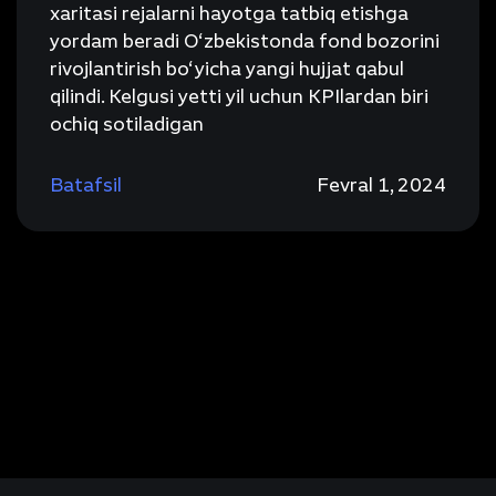
xaritasi rejalarni hayotga tatbiq etishga
yordam beradi O‘zbekistonda fond bozorini
rivojlantirish bo‘yicha yangi hujjat qabul
qilindi. Kelgusi yetti yil uchun KPIlardan biri
ochiq sotiladigan
Batafsil
Fevral 1, 2024